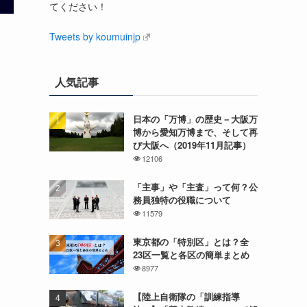
てください！
Tweets by koumuinjp
人気記事
日本の「万博」の歴史－大阪万
博から愛知万博まで、そして再
び大阪へ（2019年11月記事）
12106
「主事」や「主査」って何？公
務員独特の役職について
11579
東京都の「特別区」とは？全
23区一覧と各区の簡単まとめ
8977
【陸上自衛隊の「訓練指導