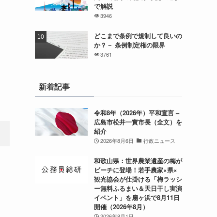
で解説
3946
どこまで条例で規制して良いの
か？－ 条例制定権の限界
3761
新着記事
令和8年（2026年）平和宣言 –
広島市松井一實市長（全文）を
紹介
2026年8月6日
行政ニュース
和歌山県：世界農業遺産の梅が
ビーチに登場！若手農家×県×
観光協会が仕掛ける「梅ラッシ
ー無料ふるまい＆天日干し実演
イベント」を扇ヶ浜で8月11日
開催（2026年8月）
2026年8月1日