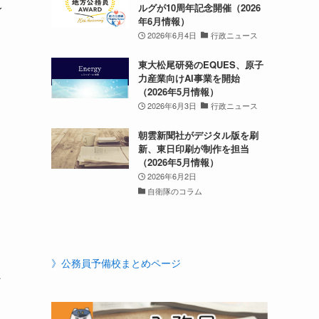
身
ルグが10周年記念開催（2026
年6月情報）
2026年6月4日
行政ニュース
東大松尾研発のEQUES、原子
力産業向けAI事業を開始
（2026年5月情報）
2026年6月3日
行政ニュース
朝雲新聞社がデジタル版を刷
新、東日印刷が制作を担当
き
（2026年5月情報）
2026年6月2日
自衛隊のコラム
》公務員予備校まとめページ
ン
ン