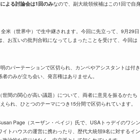
による討論会は1回のみ
なので、副大統領候補はこの1回で自
、全米（世界中）で生中継されます。今回に先立って、9月29日
は、お互いの批判合戦になってしまったことを受けて、今回は
透明のパーテーションで区切られ、カンペやアシスタントは付
係者のみが立ち会い、発言権はありません。
（世間の関心が高い議題）について、両者に意見を振るかたち
えられ、ひとつのテーマにつき15分間で区切られています。
san Page（スーザン・ペイジ）氏で、USAトゥデイのワシ
ワイトハウスの運営に携わったり、歴代大統領9名に対するイ
た政治的な偏りはなく、中立派として知られています。