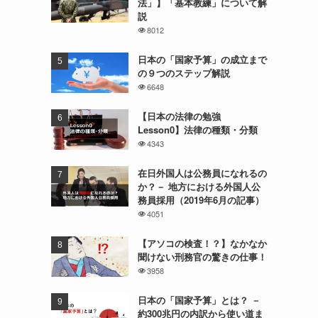
法」】「基本教練」について解
説
8012
日本の「国家予算」の成立まで
の９つのステップ解説
6648
【日本の法律の勉強
Lesson0】法律の種類・分類
4343
在日外国人は公務員になれるの
か？－ 地方における外国人公
務員採用（2019年6月の記事）
4051
【アソコの検査！？】なかなか
聞けない刑務官の驚きの仕事！
3958
日本の「国家予算」とは？ －
約300兆円の内訳から使い道ま