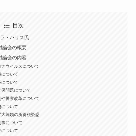
目次
マラ・ハリス氏
討論会の概要
討論会の内容
ロナウイルスについて
策について
策について
安保問題について
別や警察改革について
題について
プ大統領の所得税疑惑
判事について
果について