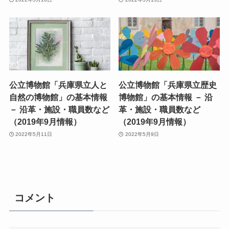
公立博物館「兵庫県立人と
公立博物館「兵庫県立歴史
自然の博物館」の基本情報
博物館」の基本情報 － 沿
－ 沿革・施設・職員数など
革・施設・職員数など
（2019年9月情報）
（2019年9月情報）
2022年5月11日
2022年5月9日
コメント