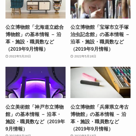
公立博物館「北海道立総合
公立博物館「宝塚市立手塚
博物館」の基本情報 － 沿
治虫記念館」の基本情報 －
革・施設・職員数など
沿革・施設・職員数など
（2019年9月情報）
（2019年9月情報）
2022年5月20日
2022年5月18日
公立美術館「神戸市立博物
公立博物館「兵庫県立考古
館」の基本情報 － 沿革・
博物館」の基本情報 － 沿
施設・職員数など（2019年
革・施設・職員数など
9月情報）
（2019年9月情報）
2022年5月16日
2022年5月13日