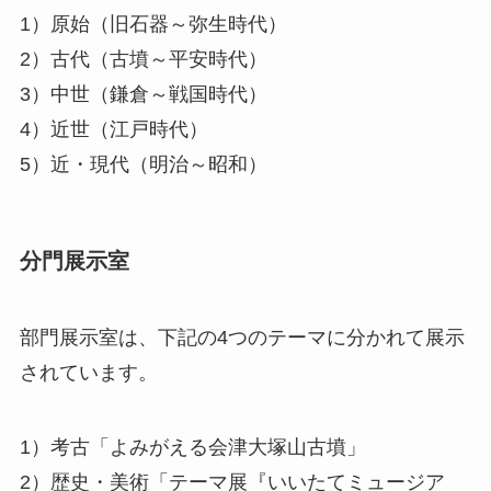
1）原始（旧石器～弥生時代）
2）古代（古墳～平安時代）
3）中世（鎌倉～戦国時代）
4）近世（江戸時代）
5）近・現代（明治～昭和）
分門展示室
部門展示室は、下記の4つのテーマに分かれて展示
されています。
1）考古「よみがえる会津大塚山古墳」
2）歴史・美術「テーマ展『いいたてミュージア