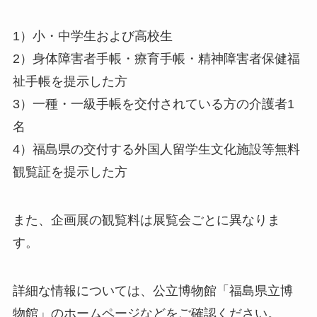
1）小・中学生および高校生
2）身体障害者手帳・療育手帳・精神障害者保健福
祉手帳を提示した方
3）一種・一級手帳を交付されている方の介護者1
名
4）福島県の交付する外国人留学生文化施設等無料
観覧証を提示した方
また、企画展の観覧料は展覧会ごとに異なりま
す。
詳細な情報については、公立博物館「福島県立博
物館」のホームページなどをご確認ください。