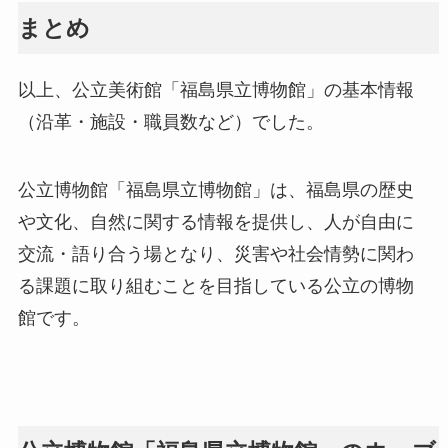
まとめ
以上、公立美術館「福島県立博物館」の基本情報
（沿革・施設・職員数など）でした。
公立博物館「福島県立博物館」は、福島県の歴史
や文化、自然に関する情報を提供し、人が自由に
交流・語り合う場となり、災害や社会情勢に関わ
る課題に取り組むことを目指している公立の博物
館です。