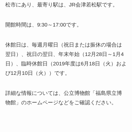
松市にあり、最寄り駅は、JR会津若松駅です。
開館時間は、9:30～17:00です。
休館日は、毎週月曜日（祝日または振休の場合は
翌日）、祝日の翌日、年末年始（12月28日～1月4
日）、臨時休館日（2019年度は6月18日（火）およ
び12月10日（火））です。
詳細な情報については、公立博物館「福島県立博
物館」のホームページなどをご確認ください。