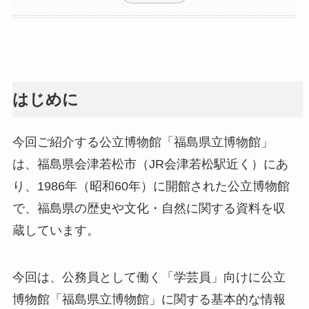
はじめに
今回ご紹介する公立博物館「福島県立博物館」
は、福島県会津若松市（JR会津若松駅近く）にあ
り、1986年（昭和60年）に開館された公立博物館
で、福島県の歴史や文化・自然に関する資料を収
蔵しています。
今回は、公務員として働く「学芸員」向けに公立
博物館「福島県立博物館」に関する基本的な情報