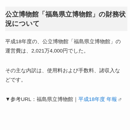
公立博物館「福島県立博物館」の財務状
況について
平成18年度の、公立博物館「福島県立博物館」の
運営費は、2,021万4,000円でした。
その主な内訳は、使用料および手数料、諸収入な
どです。
▼参考URL：福島県立博物館｜
平成18年度 年報