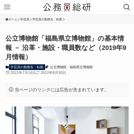
ホーム
学芸員
学芸員の勤務先・転勤
公立博物館「福島県立博物館」の基本情
報 － 沿革・施設・職員数など（2019年9
月情報）
学芸員の勤務先・転勤
公立博物館
福島県立博物館
2021年7月16日
2022年8月30日
当ページのリンクには広告が含まれています。