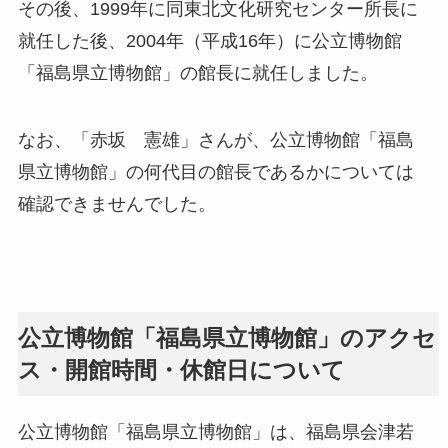
その後、1999年に同東北文化研究センター所長に
就任した後、2004年（平成16年）に公立博物館
「福島県立博物館」の館長に就任しました。
なお、「赤坂 憲雄」さんが、公立博物館「福島
県立博物館」の何代目の館長であるかについては
確認できませんでした。
公立博物館「福島県立博物館」のアクセ
ス・開館時間・休館日について
公立博物館「福島県立博物館」は、福島県会津若