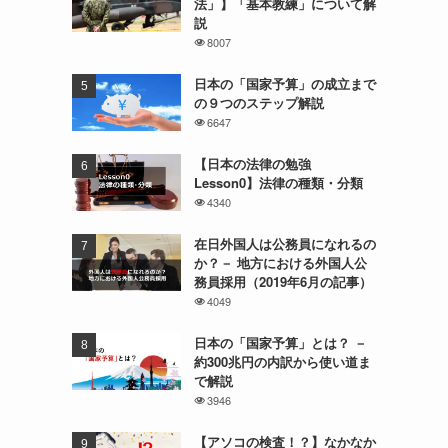
法」】「基本教練」について解
説
8007
日本の「国家予算」の成立まで
の９つのステップ解説
6647
【日本の法律の勉強
Lesson0】法律の種類・分類
4340
在日外国人は公務員になれるの
か？－ 地方における外国人公
務員採用（2019年6月の記事）
4049
日本の「国家予算」とは？ －
約300兆円の内訳から使い道ま
で解説
3946
【アソコの検査！？】なかなか