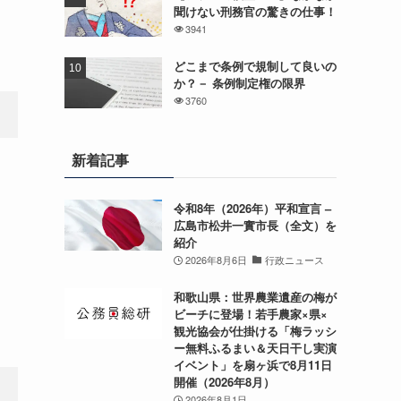
聞けない刑務官の驚きの仕事！
3941
どこまで条例で規制して良いの
か？－ 条例制定権の限界
3760
新着記事
）
令和8年（2026年）平和宣言 –
広島市松井一實市長（全文）を
紹介
2026年8月6日
行政ニュース
和歌山県：世界農業遺産の梅が
ビーチに登場！若手農家×県×
観光協会が仕掛ける「梅ラッシ
ー無料ふるまい＆天日干し実演
イベント」を扇ヶ浜で8月11日
開催（2026年8月）
2026年8月1日