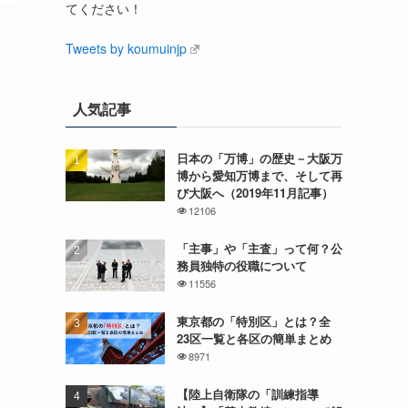
てください！
Tweets by koumuinjp
人気記事
日本の「万博」の歴史－大阪万
博から愛知万博まで、そして再
び大阪へ（2019年11月記事）
12106
「主事」や「主査」って何？公
務員独特の役職について
11556
東京都の「特別区」とは？全
23区一覧と各区の簡単まとめ
8971
【陸上自衛隊の「訓練指導