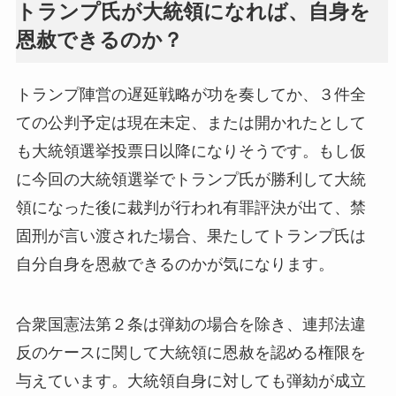
トランプ氏が大統領になれば、自身を
恩赦できるのか？
トランプ陣営の遅延戦略が功を奏してか、３件全
ての公判予定は現在未定、または開かれたとして
も大統領選挙投票日以降になりそうです。もし仮
に今回の大統領選挙でトランプ氏が勝利して大統
領になった後に裁判が行われ有罪評決が出て、禁
固刑が言い渡された場合、果たしてトランプ氏は
自分自身を恩赦できるのかが気になります。
合衆国憲法第２条は弾劾の場合を除き、連邦法違
反のケースに関して大統領に恩赦を認める権限を
与えています。大統領自身に対しても弾劾が成立