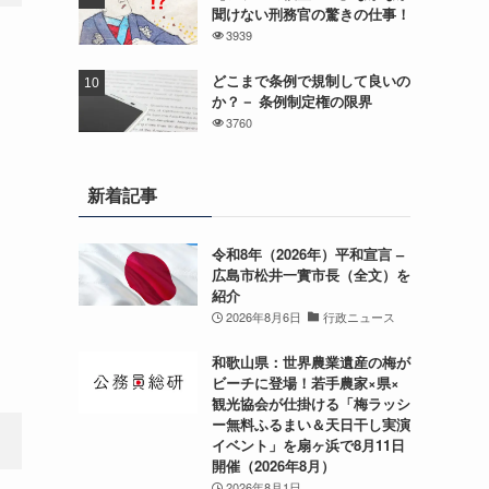
聞けない刑務官の驚きの仕事！
3939
どこまで条例で規制して良いの
か？－ 条例制定権の限界
3760
新着記事
令和8年（2026年）平和宣言 –
広島市松井一實市長（全文）を
紹介
2026年8月6日
行政ニュース
和歌山県：世界農業遺産の梅が
ビーチに登場！若手農家×県×
観光協会が仕掛ける「梅ラッシ
ー無料ふるまい＆天日干し実演
イベント」を扇ヶ浜で8月11日
開催（2026年8月）
2026年8月1日