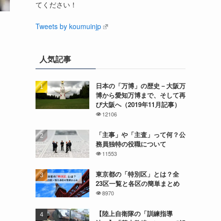
てください！
Tweets by koumuinjp
人気記事
日本の「万博」の歴史－大阪万
博から愛知万博まで、そして再
び大阪へ（2019年11月記事）
12106
「主事」や「主査」って何？公
務員独特の役職について
11553
東京都の「特別区」とは？全
23区一覧と各区の簡単まとめ
8970
【陸上自衛隊の「訓練指導