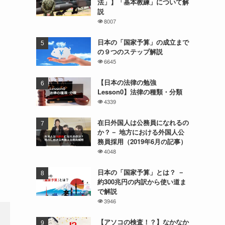
法」】「基本教練」について解
説
8007
日本の「国家予算」の成立まで
の９つのステップ解説
6645
【日本の法律の勉強
Lesson0】法律の種類・分類
4339
在日外国人は公務員になれるの
か？－ 地方における外国人公
務員採用（2019年6月の記事）
4048
日本の「国家予算」とは？ －
約300兆円の内訳から使い道ま
で解説
3946
【アソコの検査！？】なかなか