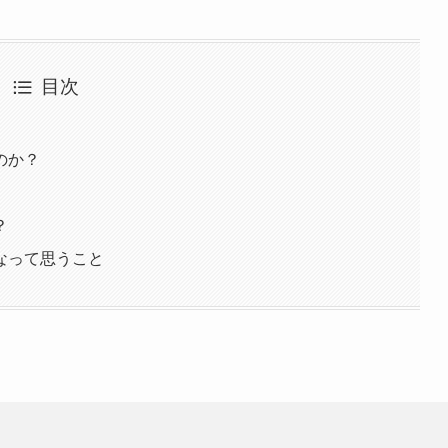
目次
のか？
？
なって思うこと