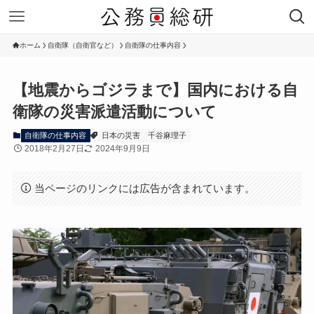
ホーム
自衛隊（自衛官など）
自衛隊の仕事内容
【地震からゴジラまで】国内における自
衛隊の災害派遣活動について
自衛隊の仕事内容
日本の災害
千谷麻理子
2018年2月27日
2024年9月9日
当ページのリンクには広告が含まれています。