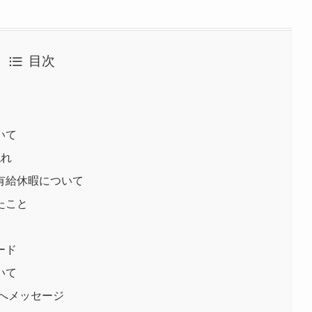
目次
いて
流れ
有給休暇について
たこと
ード
いて
へメッセージ