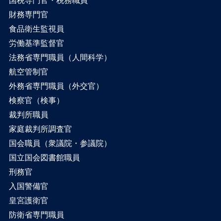
国税専門官・税務職員
財務専門官
食品衛生監視員
労働基準監督官
法務省専門職員（人間科学）
航空管制官
外務省専門職員（外交官）
検察官（検事）
裁判所職員
家庭裁判所調査官
国会職員（衆議院・参議院）
国立国会図書館職員
刑務官
入国警備官
皇宮護衛官
防衛省専門職員