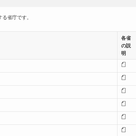
する省庁です。
各省
の説
明