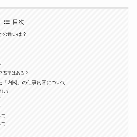
目次
との違いは？
？
？基準はある？
た「内閣」の仕事内容について
対して
て
て
して
して