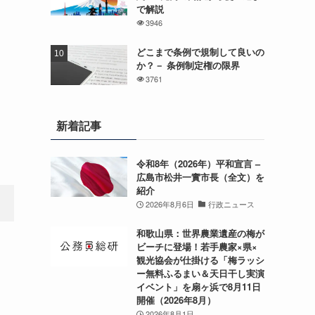
で解説
3946
どこまで条例で規制して良いの
か？－ 条例制定権の限界
3761
新着記事
令和8年（2026年）平和宣言 –
広島市松井一實市長（全文）を
紹介
2026年8月6日
行政ニュース
和歌山県：世界農業遺産の梅が
ビーチに登場！若手農家×県×
観光協会が仕掛ける「梅ラッシ
ー無料ふるまい＆天日干し実演
イベント」を扇ヶ浜で8月11日
開催（2026年8月）
2026年8月1日