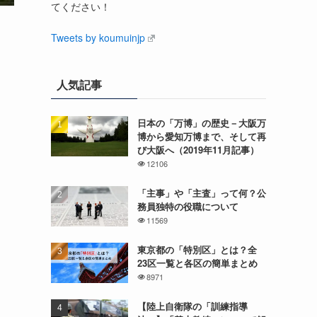
てください！
Tweets by koumuinjp
人気記事
日本の「万博」の歴史－大阪万
博から愛知万博まで、そして再
び大阪へ（2019年11月記事）
12106
「主事」や「主査」って何？公
務員独特の役職について
11569
東京都の「特別区」とは？全
23区一覧と各区の簡単まとめ
8971
【陸上自衛隊の「訓練指導