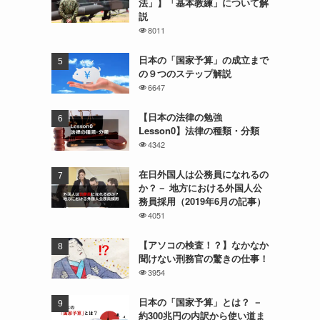
法」】「基本教練」について解
説
8011
日本の「国家予算」の成立まで
の９つのステップ解説
6647
【日本の法律の勉強
Lesson0】法律の種類・分類
4342
在日外国人は公務員になれるの
か？－ 地方における外国人公
務員採用（2019年6月の記事）
4051
【アソコの検査！？】なかなか
聞けない刑務官の驚きの仕事！
3954
日本の「国家予算」とは？ －
約300兆円の内訳から使い道ま