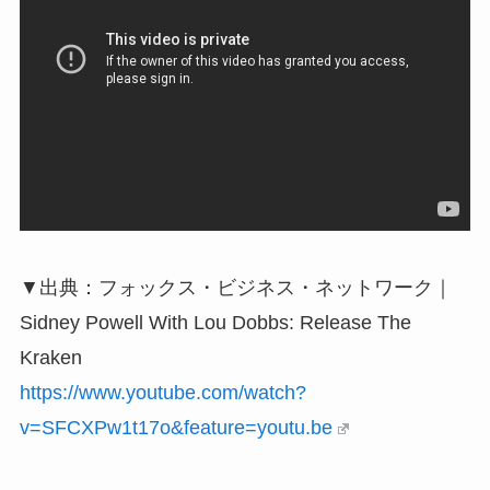
▼出典：フォックス・ビジネス・ネットワーク｜
Sidney Powell With Lou Dobbs: Release The
Kraken
https://www.youtube.com/watch?
v=SFCXPw1t17o&feature=youtu.be