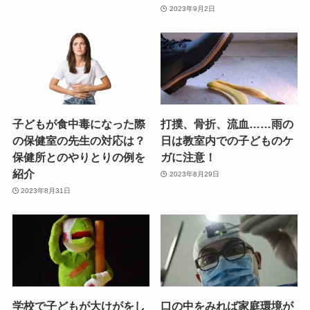
2023年9月2日
子どもが食中毒になった際
打撲、骨折、流血……雨の
の保健室の先生の対応は？
日は教室内での子どものケ
保健所とのやりとりの例を
ガに注意！
紹介
2023年8月29日
2023年8月31日
学校で子どもが大けがをし
口の中をみれば家庭環境が