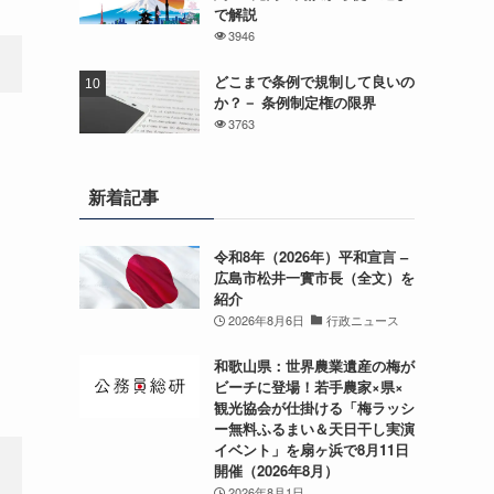
で解説
3946
どこまで条例で規制して良いの
か？－ 条例制定権の限界
3763
新着記事
令和8年（2026年）平和宣言 –
広島市松井一實市長（全文）を
紹介
2026年8月6日
行政ニュース
和歌山県：世界農業遺産の梅が
ビーチに登場！若手農家×県×
観光協会が仕掛ける「梅ラッシ
ー無料ふるまい＆天日干し実演
イベント」を扇ヶ浜で8月11日
開催（2026年8月）
2026年8月1日