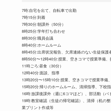
7時:自宅を出て、自転車で出勤
7時15分:到着
7時30分:朝課外（50分）
8時25分:学年打ち合わせ
8時30分:職員会議
8時40分:ホームルーム
8時45分:出席状況報告、欠席連絡のない生徒保護
8時50分〜12時40分:授業、空きコマで授業準
11時ごろ:昼食（30分）
12時40分:面談、指導
13時20分〜15時10分:授業、空きコマで授業
15時20分:帰りのホームルーム、清掃指導、下校
16時:放課後課外（週に6コマほど）、部活動（
19時:教室確認（生徒の帰宅確認）、清掃（机の
業プリント作成等