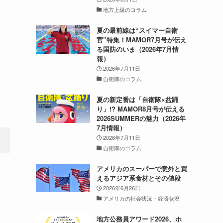
地方上級のコラム
夏の最前線は“スイマー自衛
官”特集！MAMOR7月号が伝え
る国防のいま（2026年7月情
報）
2026年7月11日
自衛隊のコラム
夏の新定番は「自衛隊×盆踊
り」!? MAMOR8月号が伝える
2026SUMMERの魅力（2026年
7月情報）
2026年7月11日
自衛隊のコラム
アメリカのスーパーで意外と買
。
えるアジア系食材とその値段
2026年6月26日
アメリカの社会状況・経済状況
て
地方公務員アワード2026、ホ