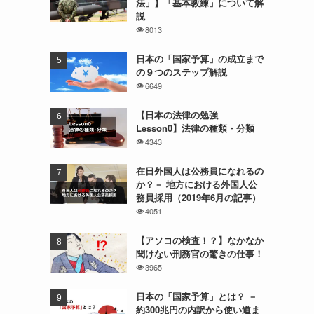
法」】「基本教練」について解
説
8013
日本の「国家予算」の成立まで
の９つのステップ解説
6649
【日本の法律の勉強
Lesson0】法律の種類・分類
4343
在日外国人は公務員になれるの
か？－ 地方における外国人公
務員採用（2019年6月の記事）
4051
【アソコの検査！？】なかなか
聞けない刑務官の驚きの仕事！
3965
日本の「国家予算」とは？ －
約300兆円の内訳から使い道ま