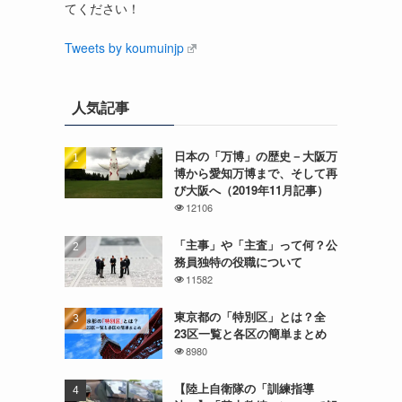
てください！
Tweets by koumuinjp
人気記事
日本の「万博」の歴史－大阪万
博から愛知万博まで、そして再
び大阪へ（2019年11月記事）
12106
「主事」や「主査」って何？公
務員独特の役職について
11582
東京都の「特別区」とは？全
23区一覧と各区の簡単まとめ
8980
【陸上自衛隊の「訓練指導