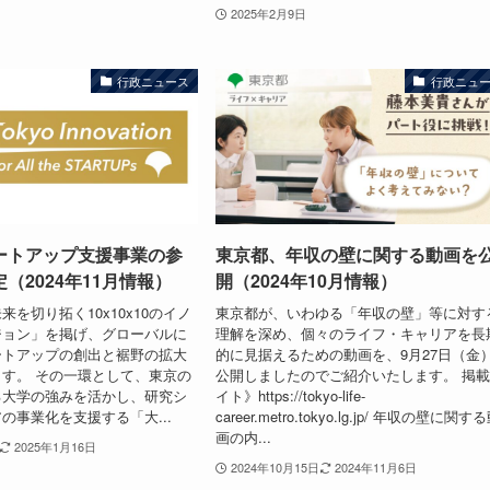
2025年2月9日
行政ニュース
行政ニュ
ートアップ支援事業の参
東京都、年収の壁に関する動画を
（2024年11月情報）
開（2024年10月情報）
を切り拓く10x10x10のイノ
東京都が、いわゆる「年収の壁」等に対す
ジョン」を掲げ、グローバルに
理解を深め、個々のライフ・キャリアを長
ートアップの創出と裾野の拡大
的に見据えるための動画を、9月27日（金
す。 その一環として、東京の
公開しましたのでご紹介いたします。 掲
る大学の強みを活かし、研究シ
イト》https://tokyo-life-
の事業化を支援する「大...
career.metro.tokyo.lg.jp/ 年収の壁に関す
画の内...
2025年1月16日
2024年10月15日
2024年11月6日