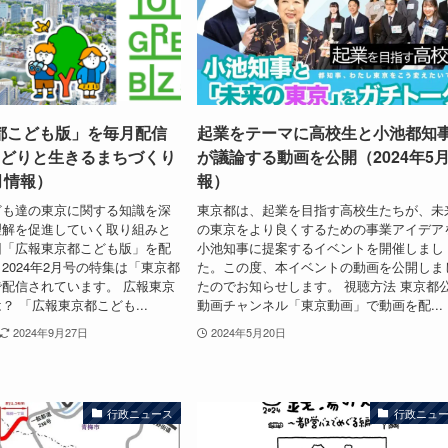
都こども版」を毎月配信
起業をテーマに高校生と小池都知
みどりと生きるまちづくり
が議論する動画を公開（2024年5
5月情報）
報）
ども達の東京に関する知識を深
東京都は、起業を目指す高校生たちが、未
理解を促進していく取り組みと
の東京をより良くするための事業アイデア
回「広報東京都こども版」を配
小池知事に提案するイベントを開催しまし
2024年2月号の特集は「東京都
た。この度、本イベントの動画を公開しま
配信されています。 広報東京
たのでお知らせします。 視聴方法 東京都
？ 「広報東京都こども...
動画チャンネル「東京動画」で動画を配...
2024年9月27日
2024年5月20日
行政ニュース
行政ニュ