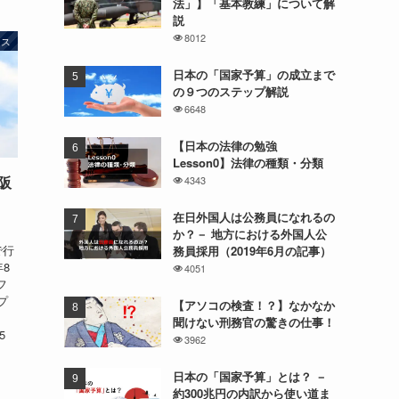
法」】「基本教練」について解
説
8012
ース
日本の「国家予算」の成立まで
の９つのステップ解説
6648
【日本の法律の勉強
Lesson0】法律の種類・分類
大阪
4343
在日外国人は公務員になれるの
か？－ 地方における外国人公
で行
務員採用（2019年6月の記事）
年8
4051
フ
プ
【アソコの検査！？】なかなか
聞けない刑務官の驚きの仕事！
5
3962
日本の「国家予算」とは？ －
約300兆円の内訳から使い道ま