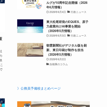
ース
ルグが10周年記念開催（2026
年6月情報）
2026年6月4日
行政ニュース
東大松尾研発のEQUES、原子
力産業向けAI事業を開始
（2026年5月情報）
2026年6月3日
行政ニュース
策
朝雲新聞社がデジタル版を刷
新、東日印刷が制作を担当
社
（2026年5月情報）
の
2026年6月2日
供
自衛隊のコラム
「こ
で
》公務員予備校まとめページ
ラム