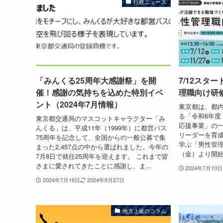
行政ニュース
「みんくる25周年大感謝祭」を開
7/12スタ
催！感謝の気持ちを込めた特別イベ
理職向け研修
ント（2024年7月情報）
東京都は、都
る「令和6年度
東京都交通局のマスコットキャラクター「み
応援事業」の
んくる」は、平成11年（1999年）に都営バス
リーダーを育
75周年を記念して、全国からの一般公募で集
学ぶ「男性管理
まった2,457点の中から選ばれました。今年の
（金）より開始
7月8日で就任25周年を迎えます。 これまで皆
さまに愛されてきたことに感謝し、ま...
2024年7月10日
2024年7月16日
2024年9月27日
地方上級のコラム