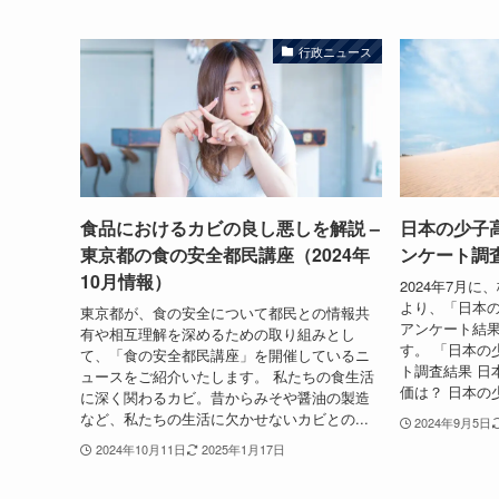
行政ニュース
食品におけるカビの良し悪しを解説 –
日本の少子
東京都の食の安全都民講座（2024年
ンケート調査
10月情報）
2024年7月
より、「日本
東京都が、食の安全について都民との情報共
アンケート結
有や相互理解を深めるための取り組みとし
す。 「日本の
て、「食の安全都民講座」を開催しているニ
ト調査結果 日
ュースをご紹介いたします。 私たちの食生活
価は？ 日本の
に深く関わるカビ。昔からみそや醤油の製造
など、私たちの生活に欠かせないカビとの...
2024年9月5日
2024年10月11日
2025年1月17日