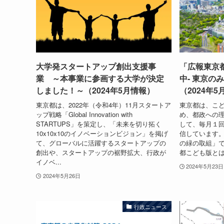
大学発スタートアップ創出支援事
「広報東京
業 ～本事業に参画する大学が決定
中- 東京の
しました！～（2024年5月情報）
（2024年
東京都は、2022年（令和4年）11月スタートア
東京都は、こ
ップ戦略「Global Innovation with
め、都政への
STARTUPS」を策定し、「未来を切り拓く
して、毎月１
10x10x10のイノベーションビジョン」を掲げ
信しています。
て、グローバルに活躍するスタートアップの
の緑の取組」で
創出や、スタートアップの裾野拡大、行政が
都こども版とは
イノベ...
2024年5月23日
2024年5月26日
行政ニュース