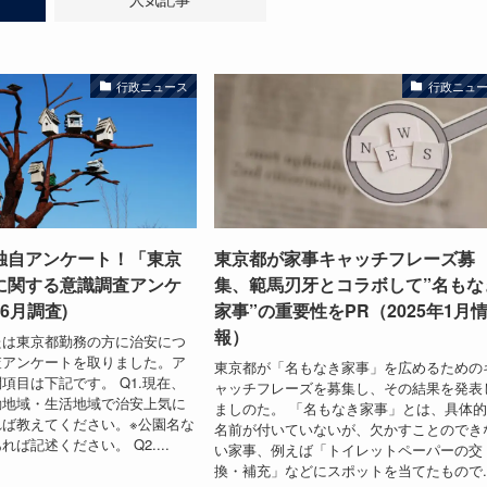
行政ニュース
行政ニュ
独自アンケート！「東京
東京都が家事キャッチフレーズ募
に関する意識調査アンケ
集、範馬刃牙とコラボして”名もな
年6月調査)
家事”の重要性をPR（2025年1月
報）
たは東京都勤務の方に治安につ
査アンケートを取りました。ア
東京都が「名もなき家事」を広めるための
項目は下記です。 Q1.現在、
ャッチフレーズを募集し、その結果を発表
動地域・生活地域で治安上気に
ましのた。 「名もなき家事」とは、具体
ば教えてください。※公園名な
名前が付いていないが、欠かすことのでき
ば記述ください。 Q2....
い家事、例えば「トイレットペーパーの交
換・補充」などにスポットを当てたもので..