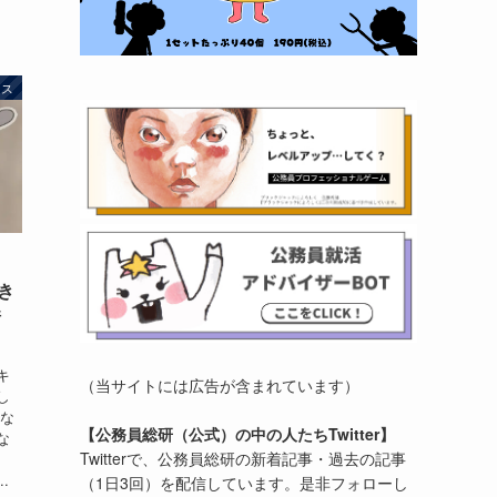
ース
き
情
キ
（当サイトには広告が含まれています）
し
的な
【公務員総研（公式）の中の人たちTwitter】
な
Twitterで、公務員総研の新着記事・過去の記事
.
（1日3回）を配信しています。是非フォローし