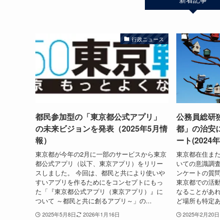
行政ニュース
都民参加型の「東京都公式アプリ」
公務員総研
の未来ビジョンを発表（2025年5月情
都」の治安
報）
ート(2024
東京都が今年の2月に一部のサービスから東京
東京都在住ま
都公式アプリ（以下、東京アプリ）をリリー
いての意識調
スしました。 今回は、都民と共により使いや
ンケートの質問
すいアプリを作るためにをコンセプトにもっ
東京都での活
た「『東京都公式アプリ（東京アプリ）』に
なることがあれ
ついて ～都民と共に創るアプリ～」の...
ど場所も特定あれ
2025年5月8日
2026年1月16日
2025年2月20日