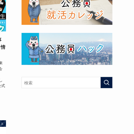
事
月情
来
を
し
公式
ース