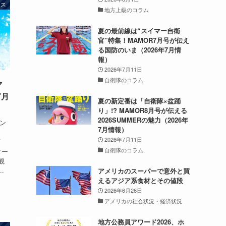
ース
地方上級のコラム
夏の最前線は“スイマー自衛
官”特集！MAMOR7月号が伝え
る国防のいま（2026年7月情
報）
2026年7月11日
自衛隊のコラム
マ
7月
夏の新定番は「自衛隊×盆踊
り」!? MAMOR8月号が伝える
2026SUMMERの魅力（2026年
ベン
7月情報）
2026年7月11日
プ
自衛隊のコラム
ター
観
.
アメリカのスーパーで意外と買
えるアジア系食材とその値段
2026年6月26日
アメリカの社会状況・経済状況
地方公務員アワード2026、ホ