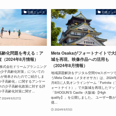
行政ニュース
行政ニュ
高齢化問題を考える：ア
Meta Osakaがフォートナイトで
（2024年8月情報）
城を再現、映像作品への活用も
（2024年8月情報）
に、株式会社ドリームプランニング
の少子高齢化対策」についての
地域課題解決をデジタル空間やeスポーツ
果が発表されたのでご紹介しま
うMeta Osaka（メタオオサカ）は、2024
少子高齢化」に関するアンケー
月8日に人気オンラインゲーム「Fortnite（
本の少子高齢化政策に対する評
ォートナイト）」で大阪城を再現したマッ
少子高齢化対策に関す...
「SHOGUN’S Castle -大阪城-【High
quality】」を公開しました。 ユーザー数が
2024年9月27日
億...
2024年9月5日