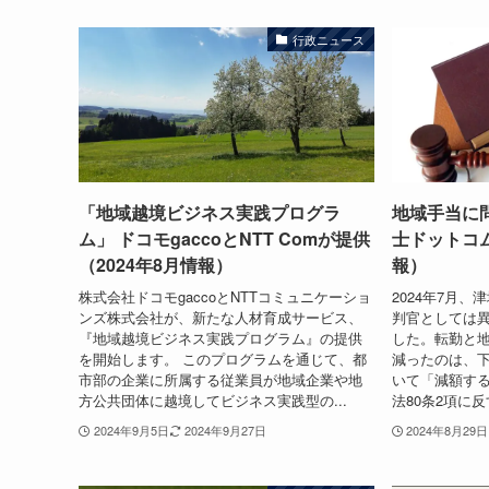
行政ニュース
「地域越境ビジネス実践プログラ
地域手当に問
ム」 ドコモgaccoとNTT Comが提供
士ドットコム
（2024年8月情報）
報）
株式会社ドコモgaccoとNTTコミュニケーショ
2024年7月
ンズ株式会社が、新たな人材育成サービス、
判官としては
『地域越境ビジネス実践プログラム』の提供
した。転勤と
を開始します。 このプログラムを通じて、都
減ったのは、
市部の企業に所属する従業員が地域企業や地
いて「減額す
方公共団体に越境してビジネス実践型の...
法80条2項に反
2024年9月5日
2024年9月27日
2024年8月29日