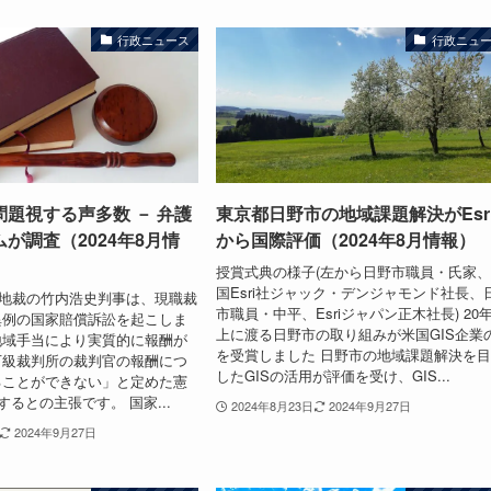
行政ニュース
行政ニュ
題視する声多数 － 弁護
東京都日野市の地域課題解決がEsr
が調査（2024年8月情
から国際評価（2024年8月情報）
授賞式典の様子(左から日野市職員・氏家
国Esri社ジャック・デンジャモンド社長、
、津地裁の竹内浩史判事は、現職裁
市職員・中平、Esriジャパン正木社長) 20
異例の国家賠償訴訟を起こしま
上に渡る日野市の取り組みが米国GIS企業
地域手当により実質的に報酬が
を受賞しました 日野市の地域課題解決を
下級裁判所の裁判官の報酬につ
したGISの活用が評価を受け、GIS...
ることができない」と定めた憲
するとの主張です。 国家...
2024年8月23日
2024年9月27日
2024年9月27日