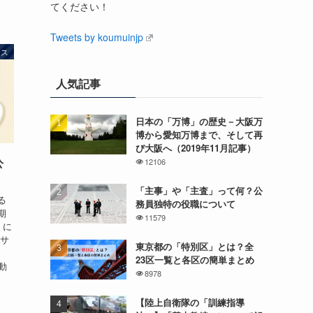
てください！
Tweets by koumuinjp
ース
人気記事
日本の「万博」の歴史－大阪万
博から愛知万博まで、そして再
び大阪へ（2019年11月記事）
公
12106
「主事」や「主査」って何？公
る
務員独特の役職について
期
11579
）に
載サ
東京都の「特別区」とは？全
23区一覧と各区の簡単まとめ
る動
8978
【陸上自衛隊の「訓練指導