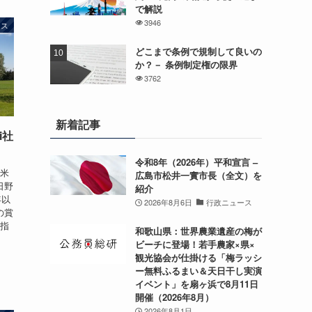
で解説
3946
ース
どこまで条例で規制して良いの
か？－ 条例制定権の限界
3762
新着記事
i社
令和8年（2026年）平和宣言 –
、米
広島市松井一實市長（全文）を
日野
紹介
年以
2026年8月6日
行政ニュース
の賞
目指
和歌山県：世界農業遺産の梅が
ビーチに登場！若手農家×県×
観光協会が仕掛ける「梅ラッシ
ー無料ふるまい＆天日干し実演
イベント」を扇ヶ浜で8月11日
開催（2026年8月）
2026年8月1日