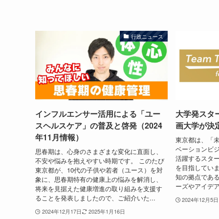
行政ニュース
インフルエンサー活用による「ユー
大学発スタ
スヘルスケア」の普及と啓発（2024
画大学が決定
年11月情報）
東京都は、「未来
ベーションビ
思春期は、心身のさまざまな変化に直面し、
活躍するスタ
不安や悩みを抱えやすい時期です。 このたび
を目指していま
東京都が、10代の子供や若者（ユース）を対
知の拠点であ
象に、思春期特有の健康上の悩みを解消し、
ーズやアイデア
将来を見据えた健康増進の取り組みを支援す
ることを発表しましたので、ご紹介いた...
2024年12月5日
2024年12月17日
2025年1月16日