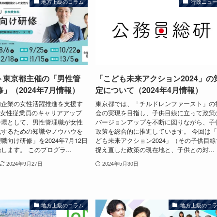
地方上級のコラム
行政ニュ
ート東京都主催の「男性管
「こども未来アクション2024」の
」（2024年7月情報）
定について（2024年4月情報）
内企業の女性活躍推進を支援す
東京都では、「チルドレンファースト」の
 女性従業員のキャリアアップ
会の実現を目指し、子供目線に立って政策
一環として、男性管理職が女性
バージョンアップを不断に図りながら、子
成するための知識やノウハウを
政策を総合的に推進しています。 今回は
職向け研修」を2024年7月12日
ども未来アクション2024」（その子供目線
します。 このプログラ...
捉え直した政策の現在地と、子供との対...
2024年9月27日
2024年5月30日
地方上級のコラム
地方上級のコ