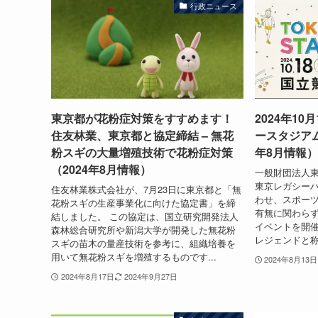
行政ニュース
東京都が花粉症対策をすすめます！
2024年10
住友林業、東京都と協定締結 – 無花
ースタジアム
粉スギの大量増殖技術で花粉症対策
年8月情報）
（2024年8月情報）
一般財団法人
東京レガシー
住友林業株式会社が、7月23日に東京都と「無
わせ、スポー
花粉スギの生産事業化に向けた協定書」を締
有無に関わら
結しました。 この協定は、国立研究開発法人
イベントを開催
森林総合研究所や新潟大学が開発した無花粉
レジェンドと称
スギの苗木の量産技術を参考に、組織培養を
用いて無花粉スギを増殖するものです...
2024年8月13日
2024年8月17日
2024年9月27日