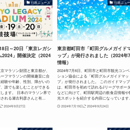
行政ニュース
行政ニュ
月18日～20日「東京レガシ
東京都町田市「町田グルメガイド
2024」開催決定（2024
ップ」が発行されました（2024年
情報）
東京マラソン財団と東京都が、
2024年7月6日、町田市と町田市観光コン
ハーフマラソンの開催趣旨に合
ション協会による「町田グルメガイドマッ
ツ経験や年齢、性別、障がいの
プ」が発行されました。 このガイドマッ
ず、誰でも楽しむことができる
は、町田市を初めて訪れるJリーグサポー
します。 日本のマラソン界で
などに向けて、町田駅周辺の飲食店情報や
される瀬古利彦さんと有...
光スポットを紹介する内容になっています..
2024年9月27日
2024年7月19日
2024年9月24日