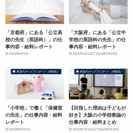
「京都府」にある「公立高
「大阪府」にある「公立中
校の先生（英語科）」の仕
学校の英語科の先生」の仕
事内容・給料レポート
事内容・給料レポート
2022年9月3日
2022年9月1日
2024年9月10日
教員のキャリアレポート（体験談）
教員のキャリアレポート（体験談）
「小学校」で働く「保健室
【目指した理由は子どもが
の先生」の仕事内容・給料
好き】大阪の小学校教諭の
レポート
仕事内容・給料まとめ
2022年8月31日
2022年7月12日
2024年9月10日