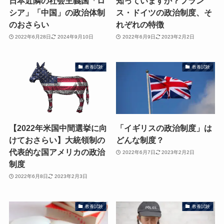
日本近隣の社会主義国「ロ
知っていますか？フラン
シア」「中国」の政治体制
ス・ドイツの政治制度、そ
のおさらい
れぞれの特徴
2022年6月28日
2024年9月10日
2022年6月9日
2023年2月2日
教養試験
教養試験
【2022年米国中間選挙に向
「イギリスの政治制度」は
けておさらい】大統領制の
どんな制度？
代表的な国アメリカの政治
2022年6月7日
2023年2月2日
制度
2022年6月8日
2023年2月3日
教養試験
教養試験