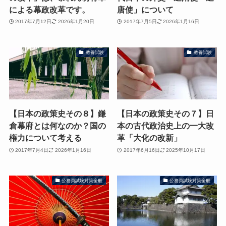
による幕政改革です。
唐使」について
2017年7月12日
2026年1月20日
2017年7月5日
2026年1月16日
教養試験
教養試験
【日本の政策史その８】鎌
【日本の政策史その７】日
倉幕府とは何なのか？国の
本の古代政治史上の一大改
権力について考える
革「大化の改新」
2017年7月4日
2026年1月16日
2017年6月16日
2025年10月17日
公務員試験対策全般
公務員試験対策全般