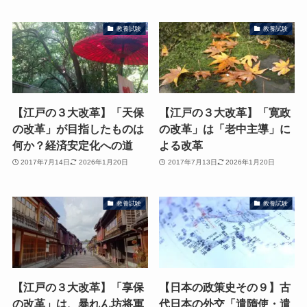
教養試験
教養試験
【江戸の３大改革】「天保
【江戸の３大改革】「寛政
の改革」が目指したものは
の改革」は「老中主導」に
何か？経済安定化への道
よる改革
2017年7月14日
2026年1月20日
2017年7月13日
2026年1月20日
教養試験
教養試験
【江戸の３大改革】「享保
【日本の政策史その９】古
の改革」は、暴れん坊将軍
代日本の外交「遣隋使・遣