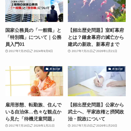
国家公務員の「一般職」と
【頻出歴史問題】室町幕府
「特別職」について｜公務
とは？鎌倉幕府の滅亡から
員入門01
建武の新政、新幕府まで
2017年7月25日
2024年9月9日
2017年7月21日
2026年1月21日
教養試験
教養試験
雇用形態、転勤族、住んで
【頻出歴史問題】公家から
いる自治体…色々な観点か
武士へ、平家政権と摂関政
ら見た「待機児童問題」
治・院政について
2017年7月16日
2026年1月21日
2017年7月15日
2026年1月20日