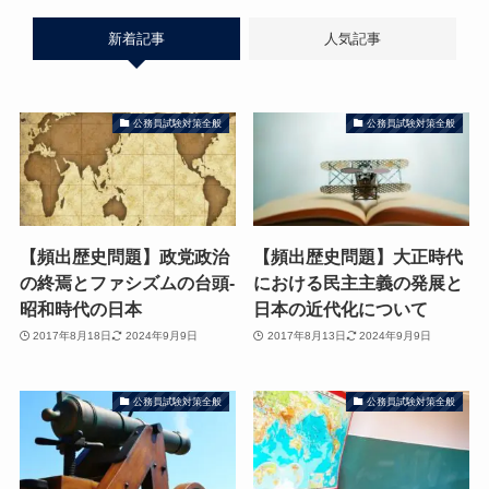
新着記事
人気記事
公務員試験対策全般
公務員試験対策全般
【頻出歴史問題】政党政治
【頻出歴史問題】大正時代
の終焉とファシズムの台頭-
における民主主義の発展と
昭和時代の日本
日本の近代化について
2017年8月18日
2024年9月9日
2017年8月13日
2024年9月9日
公務員試験対策全般
公務員試験対策全般