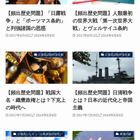
【頻出歴史問題】「日露戦
【頻出歴史問題】人類最初
争」と「ポーツマス条約」
の世界大戦「第一次世界大
と列強諸国の思惑
戦」とヴェルサイユ条約
2017年8月4日
2024年9月9日
2017年8月1日
2024年9月9日
公務員試験対策全般
公務員試験対策全般
【頻出歴史問題】戦国大
【頻出歴史問題】日清戦争
名・織豊政権とは？下克上
とは？日本の近代化と帝国
の時代へ
主義
2017年7月28日
2024年9月9日
2017年7月26日
2024年9月9日
公務員になろう（公務員就活研究）
教養試験