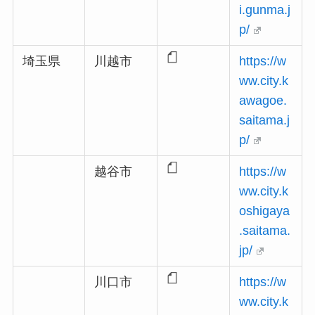
i.gunma.j
p/
埼玉県
川越市
https://w
ww.city.k
awagoe.
saitama.j
p/
越谷市
https://w
ww.city.k
oshigaya
.saitama.
jp/
川口市
https://w
ww.city.k