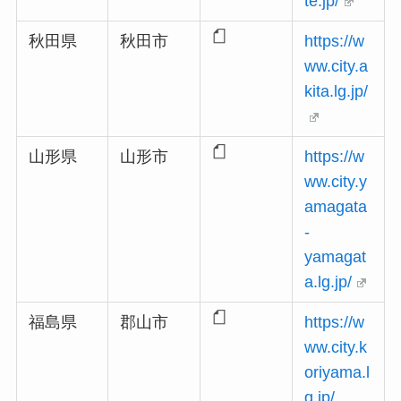
te.jp/
秋田県
秋田市
https://w
ww.city.a
kita.lg.jp/
山形県
山形市
https://w
ww.city.y
amagata
-
yamagat
a.lg.jp/
福島県
郡山市
https://w
ww.city.k
oriyama.l
g.jp/