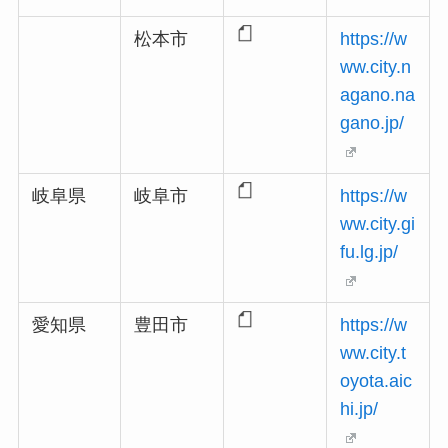
松本市
https://w
ww.city.n
agano.na
gano.jp/
岐阜県
岐阜市
https://w
ww.city.gi
fu.lg.jp/
愛知県
豊田市
https://w
ww.city.t
oyota.aic
hi.jp/