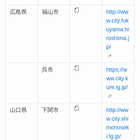
広島県
福山市
http://ww
w.city.fuk
uyama.hi
roshima.j
p/
呉市
https://w
ww.city.k
ure.lg.jp/
山口県
下関市
http://ww
w.city.shi
monosek
i.lg.jp/