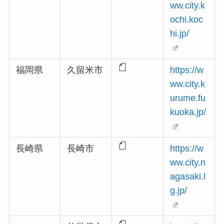
ww.city.k
ochi.koc
hi.jp/
福岡県
久留米市
https://w
ww.city.k
urume.fu
kuoka.jp/
長崎県
長崎市
https://w
ww.city.n
agasaki.l
g.jp/