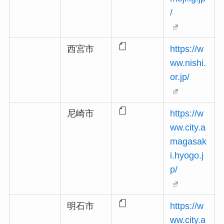
/
西宮市
https://w
ww.nishi.
or.jp/
尼崎市
https://w
ww.city.a
magasak
i.hyogo.j
p/
明石市
https://w
ww.city.a