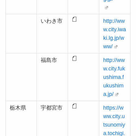
いわき市
http://ww
w.city.iwa
ki.lg.jp/w
ww/
福島市
http://ww
w.city.fuk
ushima.f
ukushim
a.jp/
栃木県
宇都宮市
https://w
ww.city.u
tsunomiy
a.tochigi.