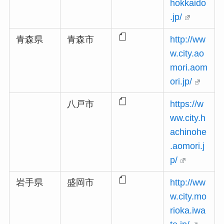
hokkaido
.jp/
青森県
青森市
http://ww
w.city.ao
mori.aom
ori.jp/
八戸市
https://w
ww.city.h
achinohe
.aomori.j
p/
岩手県
盛岡市
http://ww
w.city.mo
rioka.iwa