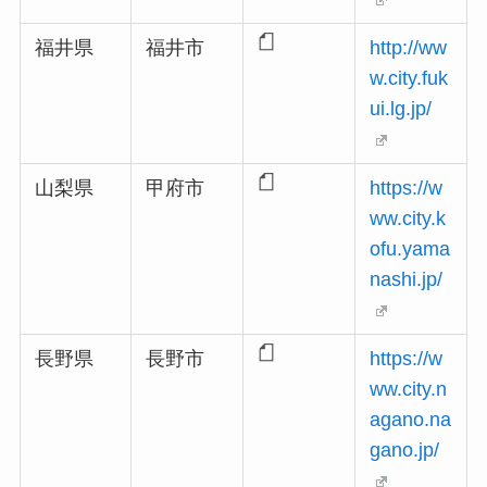
福井県
福井市
http://ww
w.city.fuk
ui.lg.jp/
山梨県
甲府市
https://w
ww.city.k
ofu.yama
nashi.jp/
長野県
長野市
https://w
ww.city.n
agano.na
gano.jp/