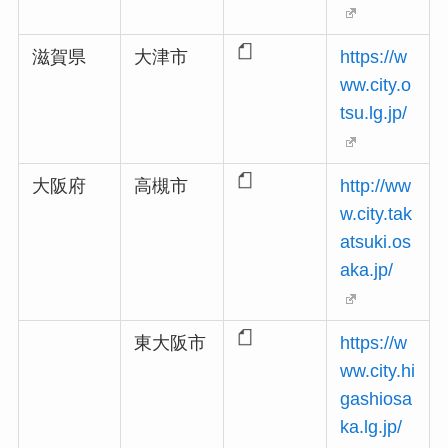
滋賀県
大津市
https://w
ww.city.o
tsu.lg.jp/
大阪府
高槻市
http://ww
w.city.tak
atsuki.os
aka.jp/
東大阪市
https://w
ww.city.hi
gashiosa
ka.lg.jp/