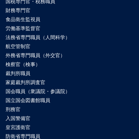
国税専門官・税務職員
財務専門官
食品衛生監視員
労働基準監督官
法務省専門職員（人間科学）
航空管制官
外務省専門職員（外交官）
検察官（検事）
裁判所職員
家庭裁判所調査官
国会職員（衆議院・参議院）
国立国会図書館職員
刑務官
入国警備官
皇宮護衛官
防衛省専門職員