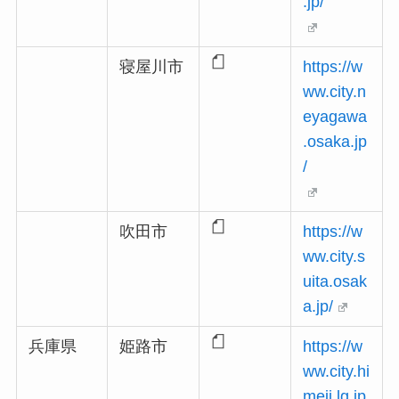
.jp/
寝屋川市
https://w
ww.city.n
eyagawa
.osaka.jp
/
吹田市
https://w
ww.city.s
uita.osak
a.jp/
兵庫県
姫路市
https://w
ww.city.hi
meji.lg.jp