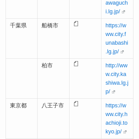
awaguch
i.lg.jp/
千葉県
船橋市
https://w
ww.city.f
unabashi
.lg.jp/
柏市
http://ww
w.city.ka
shiwa.lg.j
p/
東京都
八王子市
https://w
ww.city.h
achioji.to
kyo.jp/