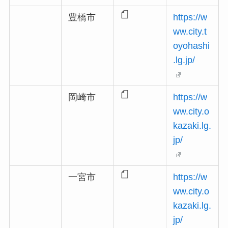
豊橋市
https://w
ww.city.t
oyohashi
.lg.jp/
岡崎市
https://w
ww.city.o
kazaki.lg.
jp/
一宮市
https://w
ww.city.o
kazaki.lg.
jp/