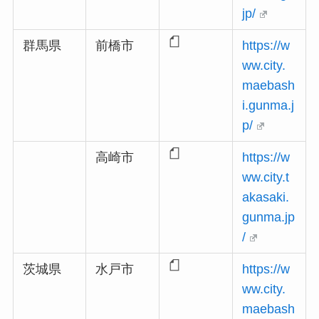
jp/
群馬県
前橋市
https://w
ww.city.
maebash
i.gunma.j
p/
高崎市
https://w
ww.city.t
akasaki.
gunma.jp
/
茨城県
水戸市
https://w
ww.city.
maebash