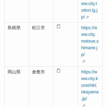
ww.city.t
ottori.lg.j
p/
島根県
松江市
https://w
ww.city.
matsue.s
himane.j
p/
岡山県
倉敷市
https://w
ww.city.k
urashiki.
okayama
.jp/