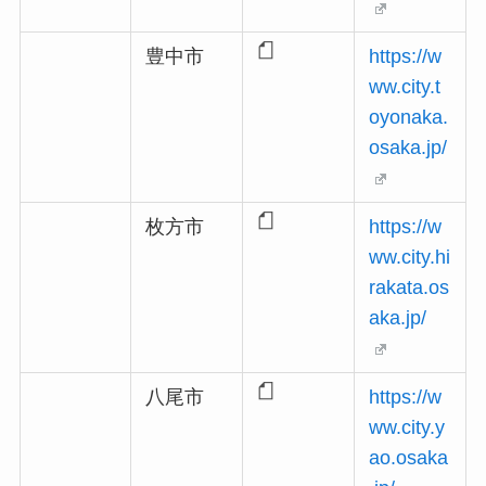
豊中市
https://w
ww.city.t
oyonaka.
osaka.jp/
枚方市
https://w
ww.city.hi
rakata.os
aka.jp/
八尾市
https://w
ww.city.y
ao.osaka