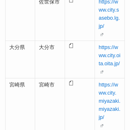
佐世保市
https://w
ww.city.s
asebo.lg.
jp/
大分県
大分市
https://w
ww.city.oi
ta.oita.jp/
宮崎県
宮崎市
https://w
ww.city.
miyazaki.
miyazaki.
jp/